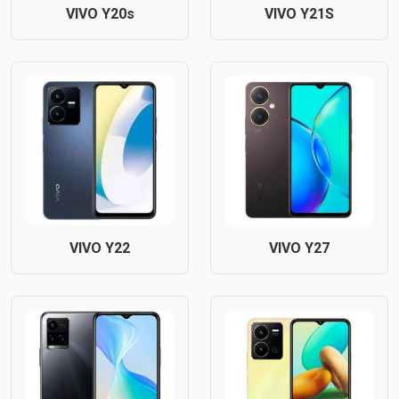
VIVO Y20s
VIVO Y21S
VIVO Y22
VIVO Y27