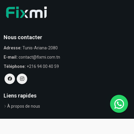
Nous contacter
Adresse:
Tunis-Ariana-2080
E-mail:
contact@fixmi.com.tn
Téléphone:
+216 94 00 40 59
Liens rapides
À propos de nous