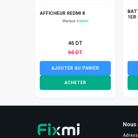
BATT
AFFICHEUR REDMI 8
1ER 
Marque
Xiaomi
46 DT
66 DT
AJOUTER AU PANIER
ACHETER
Nous 
Adress