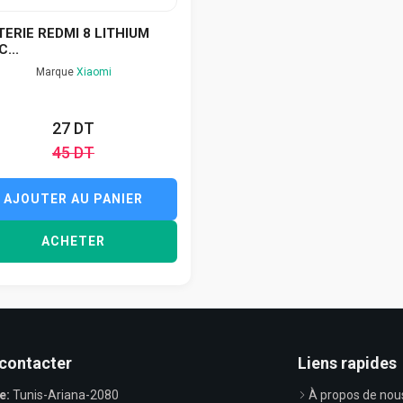
ERIE REDMI 8 LITHIUM
C...
Marque
Xiaomi
27 DT
45 DT
AJOUTER AU PANIER
ACHETER
contacter
Liens rapides
e:
Tunis-Ariana-2080
À propos de nou