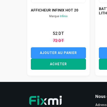
BATT
AFFICHEUR INFINIX HOT 20
LITHI
Marque
Infinix
52 DT
72 DT
AJOUTER AU PANIER
ACHETER
Nous 
Adress