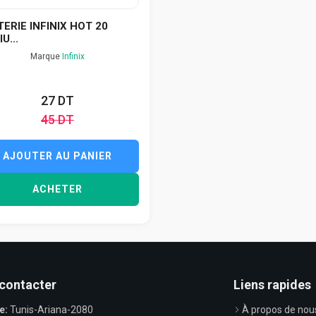
ERIE INFINIX HOT 20
U...
Marque
Infinix
27 DT
45 DT
AJOUTER AU PANIER
ACHETER
contacter
Liens rapides
e:
Tunis-Ariana-2080
À propos de nou