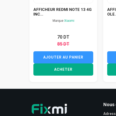
AFFICHEUR REDMI NOTE 13 4G
AFF
INC...
OLE.
Marque
Xiaomi
70 DT
85 DT
AJOUTER AU PANIER
ACHETER
Nous 
Adress