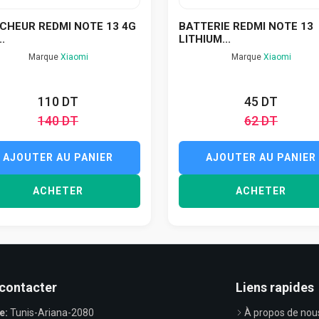
ICHEUR REDMI NOTE 13 4G
BATTERIE REDMI NOTE 13
..
LITHIUM...
Marque
Xiaomi
Marque
Xiaomi
110 DT
45 DT
140 DT
62 DT
AJOUTER AU PANIER
AJOUTER AU PANIER
ACHETER
ACHETER
contacter
Liens rapides
e:
Tunis-Ariana-2080
À propos de nou