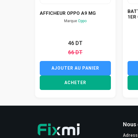
BAT
AFFICHEUR OPPO A9 MG
1ER 
Marque
Oppo
46 DT
66 DT
AJOUTER AU PANIER
ACHETER
Nous 
Adress