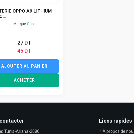
TERIE OPPO A9 LITHIUM
C...
Marque
Oppo
27 DT
45 DT
AJOUTER AU PANIER
ACHETER
contacter
Liens rapides
e:
Tunis-Ariana-2080
À propos de nou