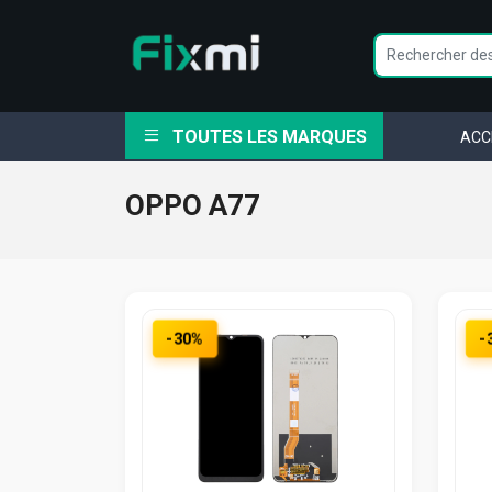
TOUTES LES MARQUES
ACC
OPPO A77
-30%
-