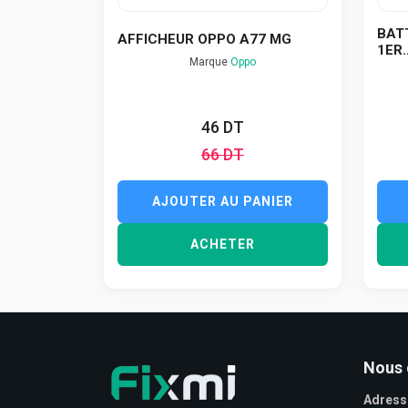
BAT
AFFICHEUR OPPO A77 MG
1ER..
Marque
Oppo
46 DT
66 DT
AJOUTER AU PANIER
ACHETER
Nous 
Adress