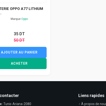
TERIE OPPO A77 LITHIUM
.
Marque
Oppo
35 DT
50 DT
AJOUTER AU PANIER
ACHETER
contacter
Liens rapides
e:
Tunis-Ariana-2080
À propos de nou