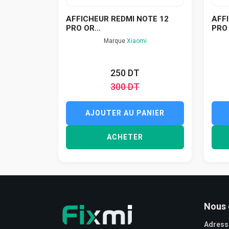
AFFICHEUR REDMI NOTE 12
AFF
PRO OR...
PRO 
Marque
Xiaomi
250 DT
300 DT
AJOUTER AU PANIER
ACHETER
Nous 
Adress