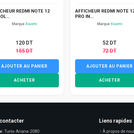
ICHEUR REDMI NOTE 12
AFFICHEUR REDMI NOTE 1
OL...
PRO IN...
Marque
Xiaomi
Marque
Xiaomi
120 DT
52 DT
155 DT
72 DT
AJOUTER AU PANIER
AJOUTER AU PANIER
ACHETER
ACHETER
contacter
Liens rapides
e:
Tunis-Ariana-2080
À propos de nou