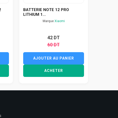
2
BATTERIE NOTE 12 PRO
LITHIUM 1...
Marque
Xiaomi
42 DT
60 DT
AJOUTER AU PANIER
ACHETER
s