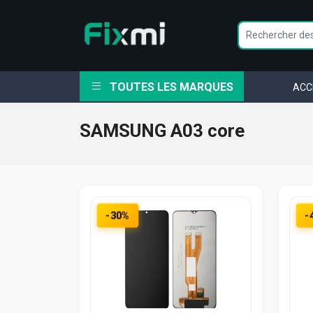
TOUTES LES MARQUES
ACC
SAMSUNG A03 core
-30%
-