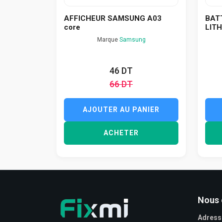
AFFICHEUR SAMSUNG A03
BAT
core
LITH.
Marque
Samsung
46 DT
66 DT
AJOUTER AU PANIER
ACHETER
Nous 
Adress