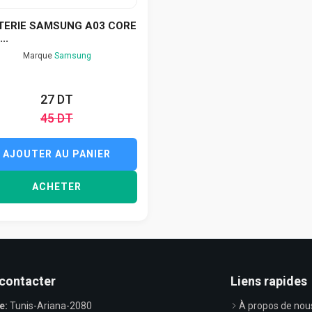
TERIE SAMSUNG A03 CORE
..
Marque
Samsung
27 DT
45 DT
AJOUTER AU PANIER
ACHETER
contacter
Liens rapides
e:
Tunis-Ariana-2080
À propos de nou