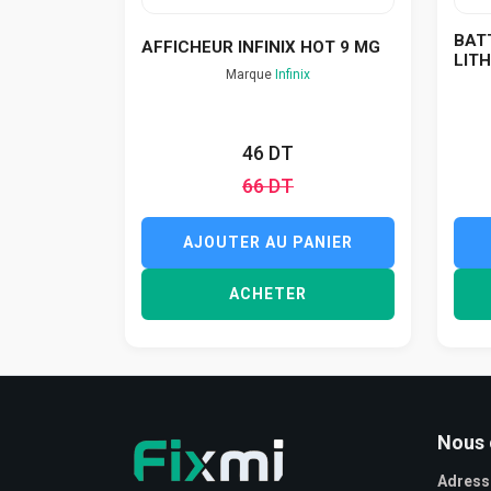
BATT
AFFICHEUR INFINIX HOT 9 MG
LITH
Marque
Infinix
46 DT
66 DT
AJOUTER AU PANIER
ACHETER
Nous 
Adress