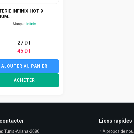
ERIE INFINIX HOT 9
IUM...
Marque
Infinix
27 DT
45 DT
AJOUTER AU PANIER
ACHETER
contacter
Liens rapides
e:
Tunis-Ariana-2080
À propos de nou