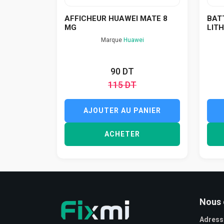
AFFICHEUR HUAWEI MATE 8
BAT
MG
LITH
Marque
Huawei
90 DT
115 DT
AJOUTER AU PANIER
ACHETER
Nous 
Adress