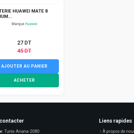
TERIE HUAWEI MATE 8
IUM...
Marque
Huawei
27 DT
45 DT
AJOUTER AU PANIER
ACHETER
contacter
Liens rapides
e:
Tunis-Ariana-2080
À propos de nou