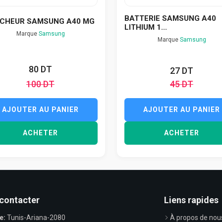
BATTERIE SAMSUNG A40
ICHEUR SAMSUNG A40 MG
LITHIUM 1...
Marque
Samsung
Marque
Samsung
80 DT
27 DT
100 DT
45 DT
AJOUTER AU PANIER
AJOUTER AU PANIER
ACHETER
ACHETER
contacter
Liens rapides
e:
Tunis-Ariana-2080
À propos de nou