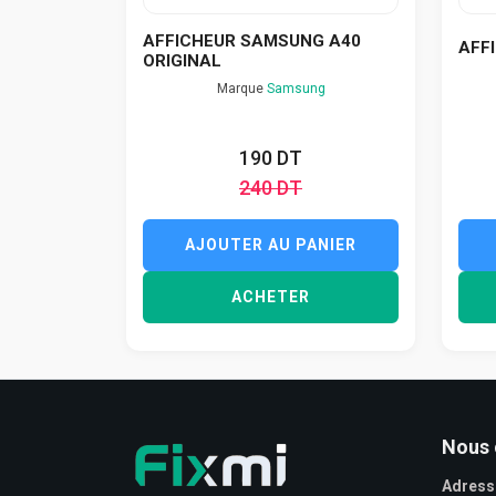
AFFICHEUR SAMSUNG A40
AFF
ORIGINAL
Marque
Samsung
190 DT
240 DT
AJOUTER AU PANIER
ACHETER
Nous 
Adress