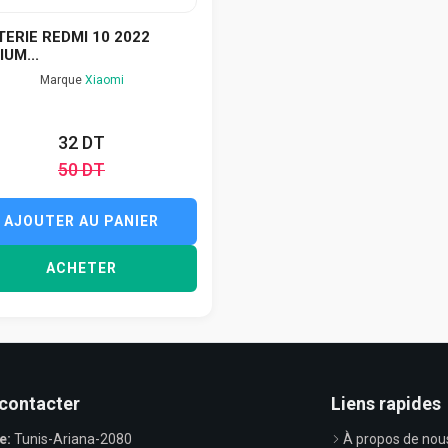
ERIE REDMI 10 2022
IUM...
Marque
Xiaomi
32 DT
50 DT
AJOUTER AU PANIER
ACHETER
contacter
Liens rapides
e:
Tunis-Ariana-2080
À propos de nou