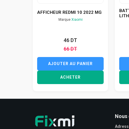
BATT
AFFICHEUR REDMI 10 2022 MG
LITH
Marque
Xiaomi
46 DT
66 DT
AJOUTER AU PANIER
ACHETER
Nous 
Adress