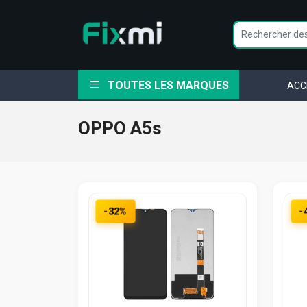
TOUTES LES MARQUES
ACC
OPPO A5s
-32%
-