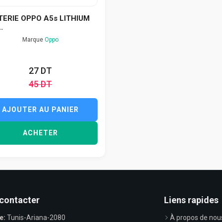
TERIE OPPO A5s LITHIUM
.
Marque
Oppo
27 DT
45 DT
AJOUTER AU PANIER
ACHETER
contacter
Liens rapides
e:
Tunis-Ariana-2080
À propos de nou