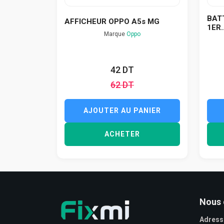
BAT
AFFICHEUR OPPO A5s MG
1ER..
Marque
Oppo
42 DT
62 DT
AJOUTER AU PANIER
ACHETER
Nous 
Adress