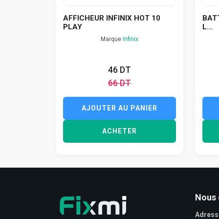
AFFICHEUR INFINIX HOT 10
BATT
PLAY
L...
Marque
Infinix
46 DT
66 DT
AJOUTER AU PANIER
ACHETER
Nous 
Adress