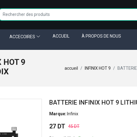
ACCUEIL
À PROPOS DE NOUS
ACCECOIRES
X HOT 9
accueil
INFINIX HOT 9
BATTERIE 
OIX
BATTERIE INFINIX HOT 9 LITH
Marque:
Infinix
27 DT
45 DT