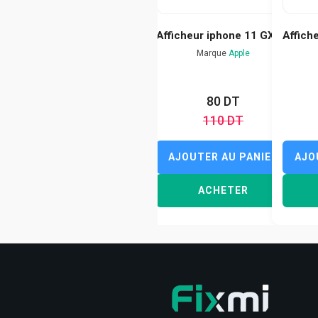
Afficheur iphone 11 GX
Affiche
Marque
Apple
80 DT
110 DT
AJOUTER AU PANIER
AJO
ACHETER