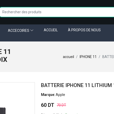
ACCUEIL
À PROPOS DE NOUS
ACCECOIRES
E 11
accueil
IPHONE 11
BATTER
OIX
BATTERIE IPHONE 11 LITHIUM
Marque:
Apple
60 DT
70 DT