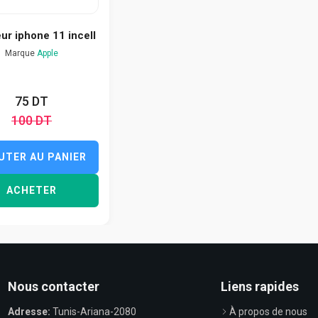
ur iphone 11 incell
Marque
Apple
75 DT
100 DT
UTER AU PANIER
ACHETER
Nous contacter
Liens rapides
Adresse:
Tunis-Ariana-2080
À propos de nous