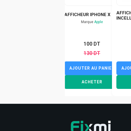
AFFIC
AFFICHEUR IPHONE X GX
INCEL
Marque
Apple
100 DT
130 DT
AJOUTER AU PANIER
AJO
ACHETER