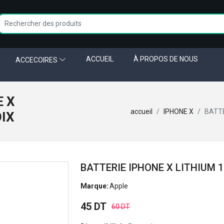
ACCUEIL
À PROPOS DE NOUS
ACCECOIRES
E X
accueil
IPHONE X
BATTE
OIX
BATTERIE IPHONE X LITHIUM 
Marque:
Apple
45 DT
60 DT