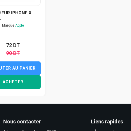
HEUR IPHONE X
L
Marque
Apple
72 DT
90 DT
UTER AU PANIER
ACHETER
Nous contacter
Liens rapides