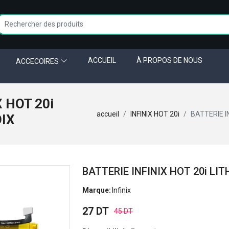
ACCUEIL
À PROPOS DE NOUS
ACCECOIRES
 HOT 20i
accueil
INFINIX HOT 20i
BATTERIE I
OIX
BATTERIE INFINIX HOT 20i LI
Marque:
Infinix
27 DT
45 DT