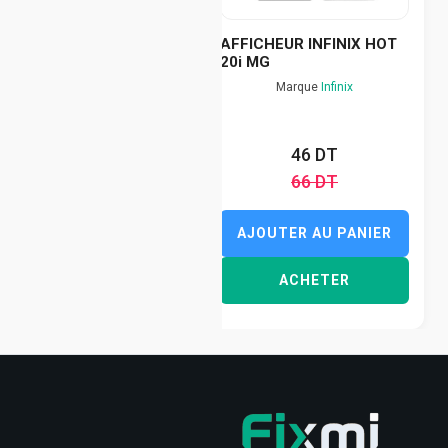
AFFICHEUR INFINIX HOT
20i MG
Marque
Infinix
46 DT
66 DT
AJOUTER AU PANIER
ACHETER