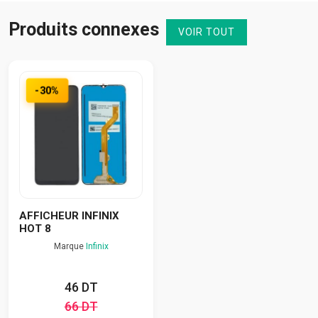
Produits connexes
VOIR TOUT
-30%
AFFICHEUR INFINIX
HOT 8
Marque
Infinix
46 DT
66 DT