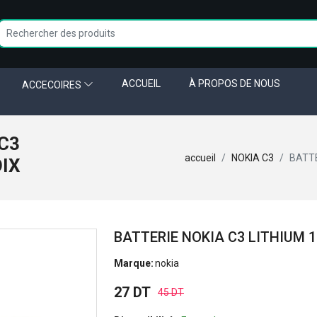
ACCUEIL
À PROPOS DE NOUS
ACCECOIRES
C3
accueil
NOKIA C3
BATTE
OIX
BATTERIE NOKIA C3 LITHIUM 
Marque:
nokia
27 DT
45 DT