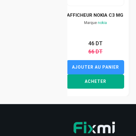
AFFICHEUR NOKIA C3 MG
Marque
nokia
46 DT
66 DT
AJOUTER AU PANIER
ACHETER