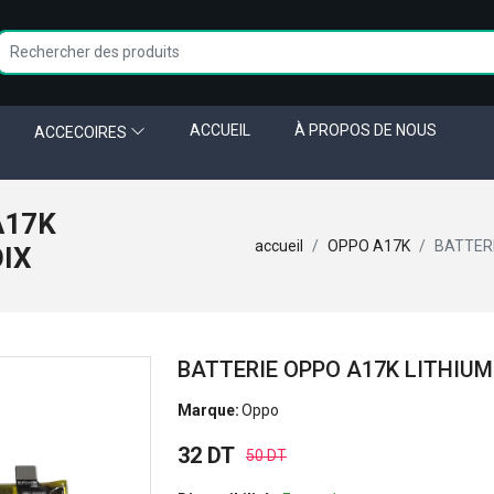
ACCUEIL
À PROPOS DE NOUS
ACCECOIRES
A17K
accueil
OPPO A17K
BATTERI
OIX
BATTERIE OPPO A17K LITHIUM
Marque:
Oppo
32 DT
50 DT