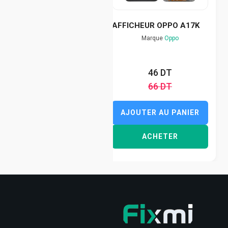
AFFICHEUR OPPO A17K
Marque
Oppo
46 DT
66 DT
AJOUTER AU PANIER
ACHETER