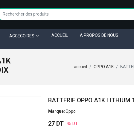
ACCUEIL
À PROPOS DE NOUS
ACCECOIRES
A1K
accueil
OPPO A1K
BATTER
OIX
BATTERIE OPPO A1K LITHIUM 
Marque:
Oppo
27 DT
45 DT