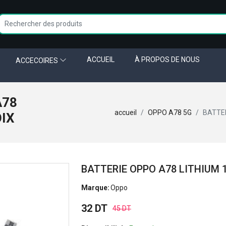
ACCUEIL
À PROPOS DE NOUS
ACCECOIRES
A78
accueil
OPPO A78 5G
BATTER
OIX
BATTERIE OPPO A78 LITHIUM 
Marque:
Oppo
32 DT
45 DT