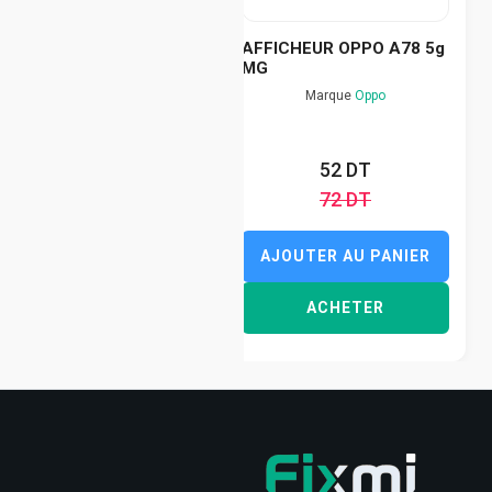
AFFICHEUR OPPO A78 5g
MG
Marque
Oppo
52 DT
72 DT
AJOUTER AU PANIER
ACHETER