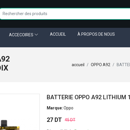
ACCUEIL
À PROPOS DE NOUS
ACCECOIRES
A92
accueil
OPPO A92
BATTER
OIX
BATTERIE OPPO A92 LITHIUM 
Marque:
Oppo
27 DT
45 DT