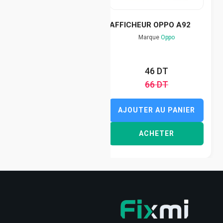
AFFICHEUR OPPO A92
Marque
Oppo
46 DT
66 DT
AJOUTER AU PANIER
ACHETER