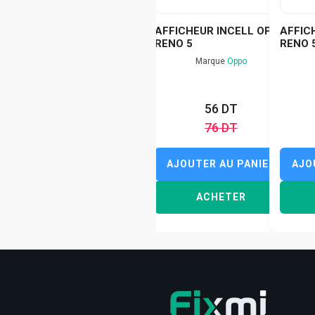
AFFICHEUR INCELL OPPO
AFFIC
RENO 5
RENO 
Marque
Oppo
56 DT
76 DT
AJOUTER AU PANIER
AJO
ACHETER