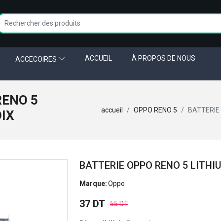
ACCUEIL
À PROPOS DE NOUS
ACCECOIRES
RENO 5
accueil
OPPO RENO 5
BATTERIE 
OIX
BATTERIE OPPO RENO 5 LITHI
Marque:
Oppo
37 DT
55 DT