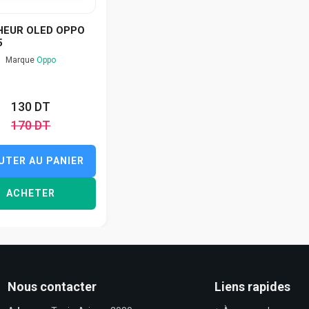
HEUR OLED OPPO
5
Marque
Oppo
130 DT
170 DT
UTER AU PANIER
ACHETER
Nous contacter
Liens rapides