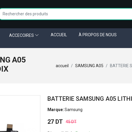
ACCUEIL
À PROPOS DE NOUS
ACCECOIRES
NG A05
accueil
SAMSUNG A05
BATTERIE 
OIX
BATTERIE SAMSUNG A05 LITH
Marque:
Samsung
27 DT
45 DT