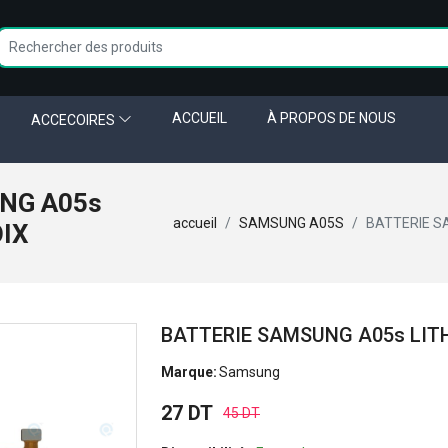
ACCUEIL
À PROPOS DE NOUS
ACCECOIRES
NG A05s
accueil
SAMSUNG A05S
BATTERIE S
OIX
BATTERIE SAMSUNG A05s LIT
Marque:
Samsung
27 DT
45 DT