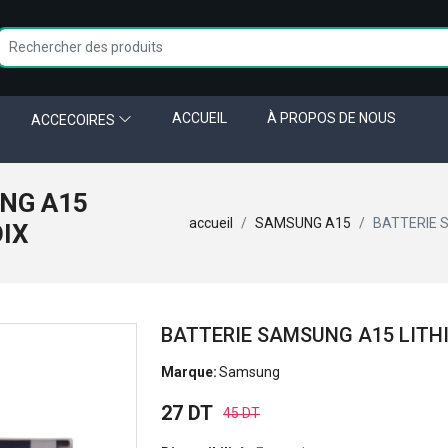
ACCUEIL
À PROPOS DE NOUS
ACCECOIRES
NG A15
accueil
SAMSUNG A15
BATTERIE 
OIX
BATTERIE SAMSUNG A15 LITH
Marque:
Samsung
27 DT
45 DT