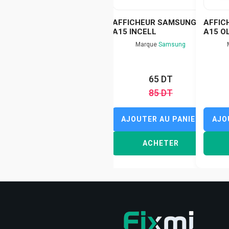
AFFICHEUR SAMSUNG
AFFIC
A15 INCELL
A15 O
Marque
Samsung
65 DT
85 DT
AJOUTER AU PANIER
AJO
ACHETER