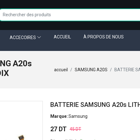
ACCUEIL
À PROPOS DE NOUS
ACCECOIRES
NG A20s
accueil
SAMSUNG A20S
BATTERIE S
OIX
BATTERIE SAMSUNG A20s LIT
Marque:
Samsung
27 DT
45 DT