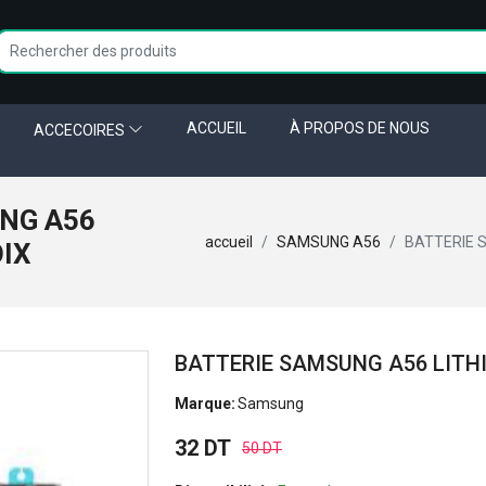
ACCUEIL
À PROPOS DE NOUS
ACCECOIRES
NG A56
accueil
SAMSUNG A56
BATTERIE 
OIX
BATTERIE SAMSUNG A56 LITH
Marque:
Samsung
32 DT
50 DT