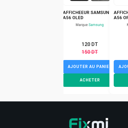
AFFICHEEUR SAMSUNG
AFFIC
A56 OLED
A56 OR
Marque
Samsung
120 DT
150 DT
AJOUTER AU PANIER
AJO
ACHETER