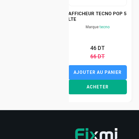
AFFICHEUR TECNO POP 5
LTE
Marque
tecno
46 DT
66 DT
AJOUTER AU PANIER
ACHETER