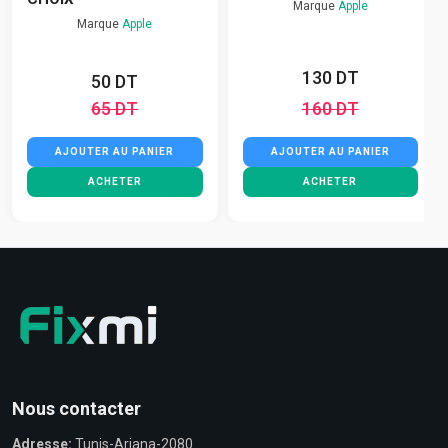
Marque
Apple
Marque
Apple
130 DT
50 DT
65 DT
160 DT
AJOUTER AU PANIER
AJOUTER AU PANIER
ACHETER
ACHETER
Nous contacter
Adresse:
Tunis-Ariana-2080