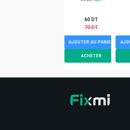
60 DT
70 DT
AJOUTER AU PANIER
AJO
ACHETER