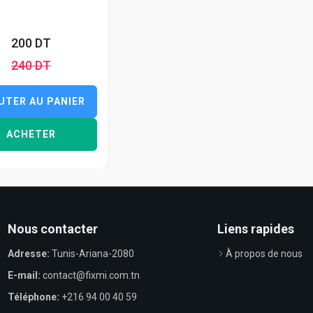
200 DT
240 DT
UTER AU PANIER
ACHETER
Nous contacter
Liens rapides
Adresse:
Tunis-Ariana-2080
À propos de nous
E-mail:
contact@fixmi.com.tn
Téléphone:
+216 94 00 40 59