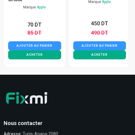
Marque
Apple
Marque
Apple
450 DT
70 DT
85 DT
490 DT
AJOUTER AU PANIER
AJOUTER AU PANIER
ACHETER
ACHETER
Nous contacter
Adresse:
Tunis-Ariana-2080