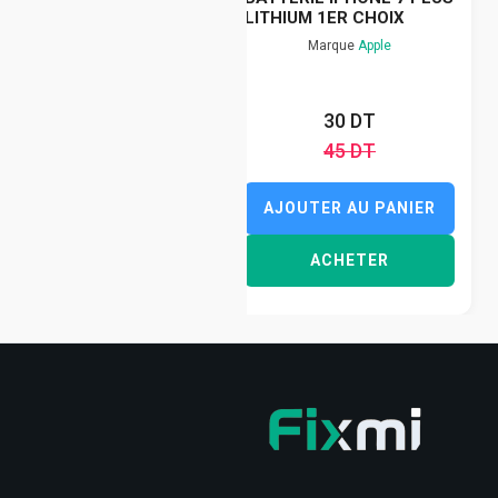
LITHIUM 1ER CHOIX
Marque
Apple
30 DT
45 DT
AJOUTER AU PANIER
ACHETER