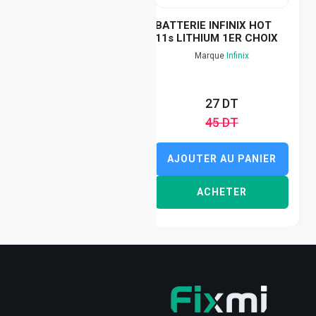
BATTERIE INFINIX HOT
11s LITHIUM 1ER CHOIX
Marque
Infinix
27 DT
45 DT
AJOUTER AU PANIER
ACHETER