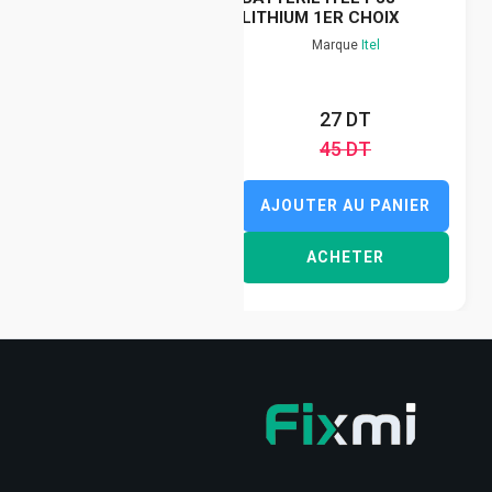
LITHIUM 1ER CHOIX
Marque
Itel
27 DT
45 DT
AJOUTER AU PANIER
ACHETER