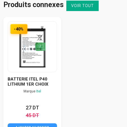
Produits connexes
VOIR TOUT
-40%
BATTERIE ITEL P40
LITHIUM 1ER CHOIX
Marque
Itel
27 DT
45 DT