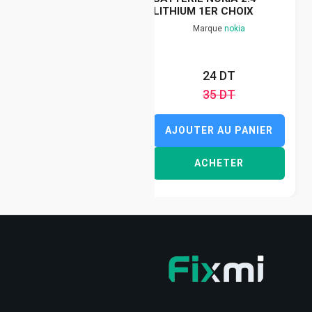
LITHIUM 1ER CHOIX
Marque
nokia
24 DT
35 DT
AJOUTER AU PANIER
ACHETER