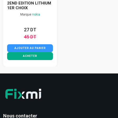
2END EDITION LITHIUM
1ER CHOIX
Marque
nokia
27 DT
45 DT
AJOUTER AU PANIER
ACHETER
Nous contacter