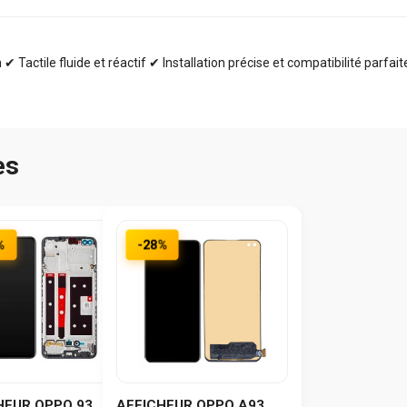
✔ Tactile fluide et réactif ✔ Installation précise et compatibilité parfai
es
%
-28%
HEUR OPPO 93
AFFICHEUR OPPO A93