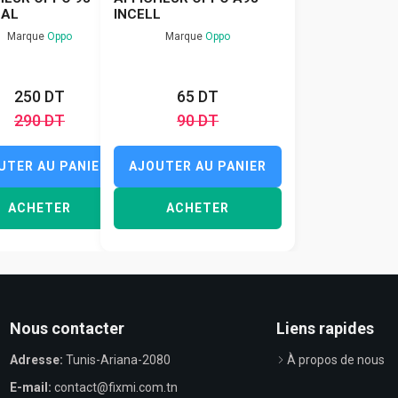
NAL
INCELL
Marque
Oppo
Marque
Oppo
250 DT
65 DT
290 DT
90 DT
UTER AU PANIER
AJOUTER AU PANIER
ACHETER
ACHETER
Nous contacter
Liens rapides
Adresse:
Tunis-Ariana-2080
À propos de nous
E-mail:
contact@fixmi.com.tn