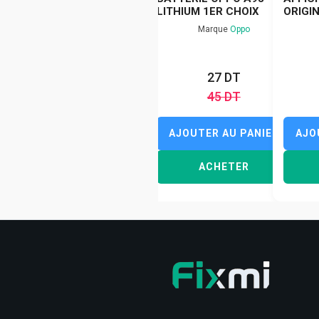
LITHIUM 1ER CHOIX
ORIGI
Marque
Oppo
27 DT
45 DT
AJOUTER AU PANIER
AJO
ACHETER