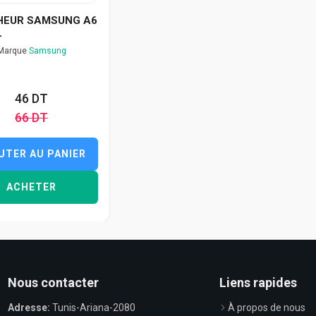
HEUR SAMSUNG A6
L
Marque
Samsung
46 DT
66 DT
UTER AU PANIER
ACHETER
Nous contacter
Liens rapides
Adresse:
Tunis-Ariana-2080
À propos de nous