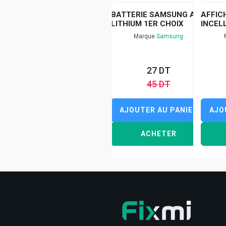
BATTERIE SAMSUNG A6
AFFIC
LITHIUM 1ER CHOIX
INCEL
Marque
Samsung
27 DT
45 DT
AJOUTER AU PANIER
AJO
ACHETER