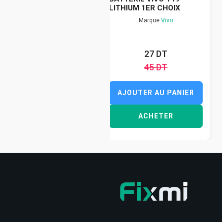
LITHIUM 1ER CHOIX
Marque
Vivo
27 DT
45 DT
AJOUTER AU PANIER
ACHETER