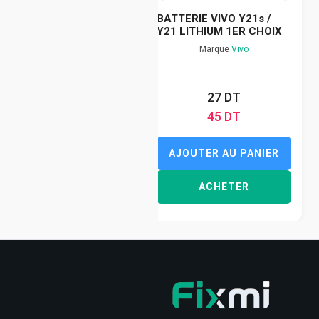
BATTERIE VIVO Y21s /
Y21 LITHIUM 1ER CHOIX
Marque
Vivo
27 DT
45 DT
AJOUTER AU PANIER
ACHETER