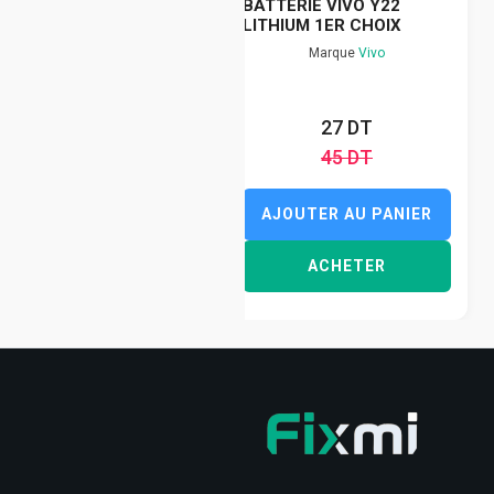
BATTERIE VIVO Y22
LITHIUM 1ER CHOIX
Marque
Vivo
27 DT
45 DT
AJOUTER AU PANIER
ACHETER