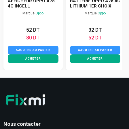
AFFICHEUR OPPO A78
BATTERIE OPPO A78 4G
4G INCELL
LITHIUM 1ER CHOIX
Marque
Oppo
Marque
Oppo
52 DT
32 DT
80 DT
52 DT
AJOUTER AU PANIER
AJOUTER AU PANIER
ACHETER
ACHETER
Nous contacter