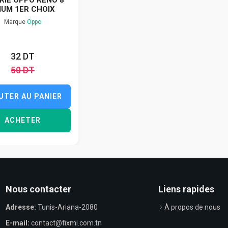
IUM 1ER CHOIX
Marque
Oppo
32 DT
50 DT
UTER AU PANIER
ACHETER
Nous contacter
Liens rapides
Adresse:
Tunis-Ariana-2080
À propos de nous
E-mail:
contact@fixmi.com.tn