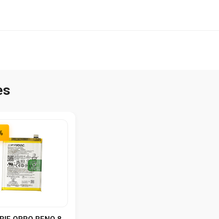
es
%
RIE OPPO RENO 8