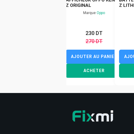
Z ORIGINAL
Z LITH
Marque
Oppo
230 DT
270 DT
AJOUTER AU PANIER
AJO
ACHETER