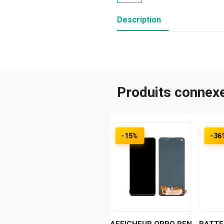
Description
Produits connex
-15%
-36
AFFICHEUR OPPO RENO 8
BATTE