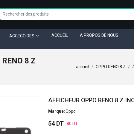
ACCUEIL
À PROPOS DE NOUS
ACCECOIRES
 RENO 8 Z
accueil
OPPO RENO 8 Z
AFFICHEUR OPPO RENO 8 Z IN
Marque:
Oppo
54 DT
80 DT