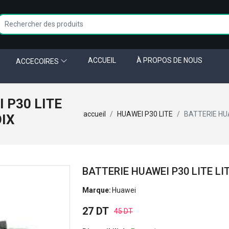
ACCUEIL
À PROPOS DE NOUS
ACCECOIRES
 P30 LITE
accueil
HUAWEI P30 LITE
BATTERIE HUA
OIX
BATTERIE HUAWEI P30 LITE LI
Marque:
Huawei
27 DT
45 DT