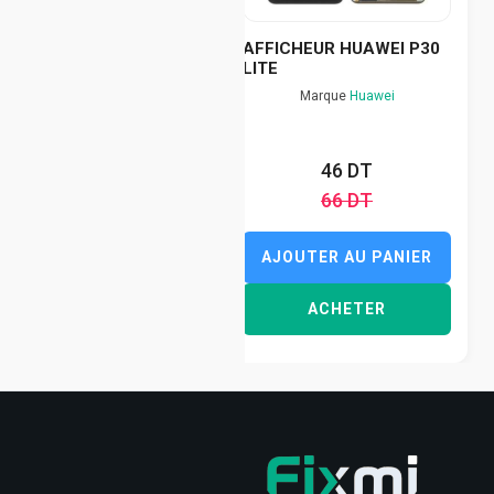
AFFICHEUR HUAWEI P30
LITE
Marque
Huawei
46 DT
66 DT
AJOUTER AU PANIER
ACHETER