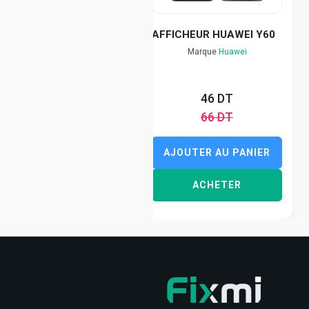
AFFICHEUR HUAWEI Y60
Marque
Huawei
46 DT
66 DT
AJOUTER AU PANIER
ACHETER