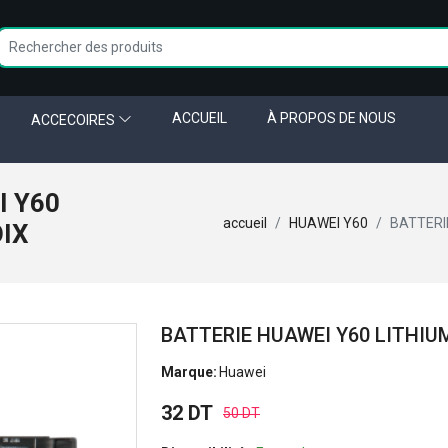
ACCUEIL
À PROPOS DE NOUS
ACCECOIRES
I Y60
accueil
HUAWEI Y60
BATTERI
OIX
BATTERIE HUAWEI Y60 LITHIU
Marque:
Huawei
32 DT
50 DT