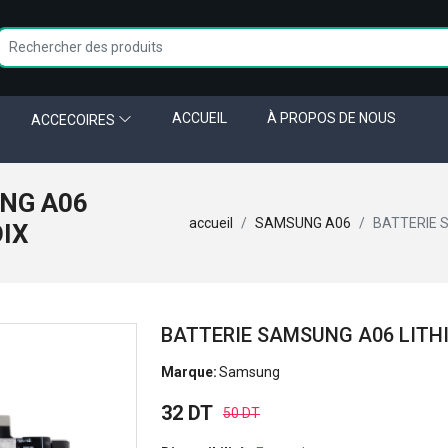
ACCUEIL
À PROPOS DE NOUS
ACCECOIRES
NG A06
accueil
SAMSUNG A06
BATTERIE 
OIX
BATTERIE SAMSUNG A06 LITH
Marque:
Samsung
32 DT
50 DT